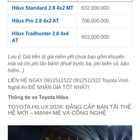
Hilux Standard 2.8 4x2 MT
632.000.000
Hilux Pro 2.8 4x2 AT
706.000.000
Hilux Trailhunter 2.8 4x4
903.000.000
AT
Lưu ý: Giá trên là giá niêm yết chưa bao gồm khuyến
mãi và chi phí lăn bánh (thuế trước bạ, phí biển số, bảo
hiểm...)
LIÊN HỆ NGAY 0912511522 0912511522 Toyota Vinh
Nghệ An ĐỂ NHẬN GIÁ TỐT NHẤT!
Thông tin xe Toyota Hilux
TOYOTA HILUX 2026: ĐẲNG CẤP BÁN TẢI THẾ
HỆ MỚI – MẠNH MẼ VÀ CÔNG NGHỆ