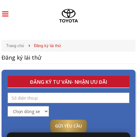
Trang chủ
Đăng ký lái thử
Đăng ký lái thử
ĐĂNG KÝ TƯ VẤN- NHẬN ƯU ĐÃI
GỬI YÊU CẦU