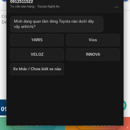
0912511522
_
Tư vấn bán hàng - Toyota Nghệ An
Copyright© 2026
Designed by @webxe 2016-2026
Mình đang quan tâm dòng Toyota nào dưới đây
vậy anh/chị?
YARIS
Vios
VELOZ
INNOVA
Xe khác / Chưa biết xe nào
Tư vấn xe mới
0912511522